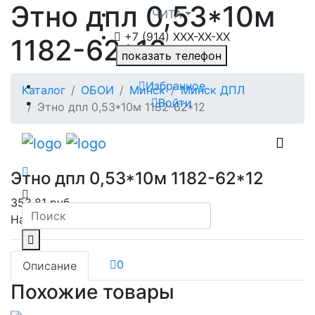
Этно дпл 0,53*10м
ЧИТА
+7 (914) XXХ-ХХ-XX
1182-62*12
показать телефон
Избранное
Каталог
ОБОИ
Минск
Минск ДПЛ
Войти
Этно дпл 0,53*10м 1182-62*12
Этно дпл 0,53*10м 1182-62*12
353.81 руб.
На складе:
нет в наличии
0
Описание
Похожие товары