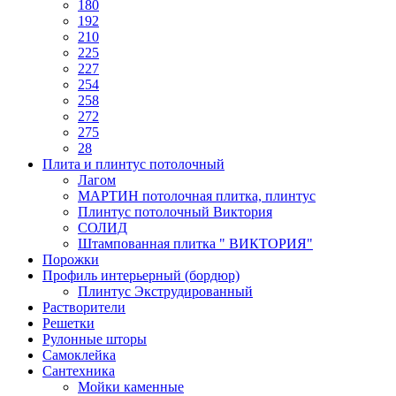
180
192
210
225
227
254
258
272
275
28
Плита и плинтус потолочный
Лагом
МАРТИН потолочная плитка, плинтус
Плинтус потолочный Виктория
СОЛИД
Штампованная плитка " ВИКТОРИЯ"
Порожки
Профиль интерьерный (бордюр)
Плинтус Экструдированный
Растворители
Решетки
Рулонные шторы
Самоклейка
Сантехника
Мойки каменные