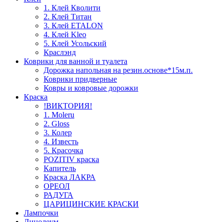
1. Клей Кволити
2. Клей Титан
3. Клей ETALON
4. Клей Kleo
5. Клей Усольский
Краслэнд
Коврики для ванной и туалета
Дорожка напольная на резин.основе*15м.п.
Коврики придверные
Ковры и ковровые дорожки
Краска
!ВИКТОРИЯ!
1. Moleru
2. Gloss
3. Колер
4. Известь
5. Красочка
POZITIV краска
Капитель
Краска ЛАКРА
ОРЕОЛ
РАДУГА
ЦАРИЦИНСКИЕ КРАСКИ
Лампочки
Линолеум