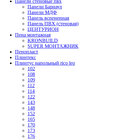
Панели стеновые пвх
Панели Барнаул
Панели МДФ
Панель вспененная
Панель ПВХ (стеновая)
ЦЕНТУРИОН
Пена монтажная
KRONBUILD
SUPER МОНТАЖНИК
Пенопласт
Плинтекс
Плинтус напольный rico leo
102
108
109
112
114
122
143
148
152
165
170
173
176