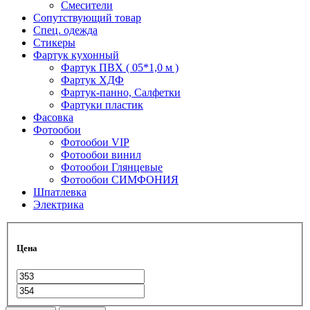
Смесители
Сопутствующий товар
Спец. одежда
Стикеры
Фартук кухонный
Фартук ПВХ ( 05*1,0 м )
Фартук ХДФ
Фартук-панно, Салфетки
Фартуки пластик
Фасовка
Фотообои
Фотообои VIP
Фотообои винил
Фотообои Глянцевые
Фотообои СИМФОНИЯ
Шпатлевка
Электрика
Цена