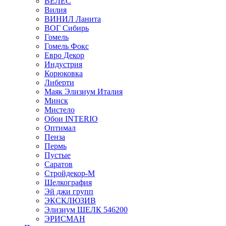
ВЕЛЕС
Вилия
ВИНИЛ Ланита
ВОГ Сибирь
Гомель
Гомель Фокс
Евро Декор
Индустрия
Корюковка
Либерти
Маяк Элизиум Италия
Минск
Мистело
Обои INTERIO
Оптимал
Пенза
Пермь
Пустые
Саратов
Стройдекор-М
Шелкография
Эй джи групп
ЭКСКЛЮЗИВ
Элизиум ШЕЛК 546200
ЭРИСМАН