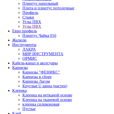
Плинтус напольный
Плита и плинтус потолочные
Профиль
Стыки
Углы ПВХ
Углы ПВХ
Евро профиль
Плинтус Чайка 016
Жалюзи
Инструменты
ЛАКРА
МИР ИНСТРУМЕНТА
ОРМИС
Кабель-канал и аксесуары
Карнизы
Карнизы "ФЕНИКС"
Карнизы в сборе
Карнизы Лагом
Круглые U шина (настен)
Клеенка
Клеенка на нетканой основе
Клеенка на тканевой основе
клеенка силиконовая
Пустые
Клей