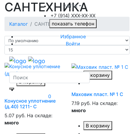
САНТЕХНИКА
ЧИТА
+7 (914) XXХ-ХХ-XX
показать телефон
Каталог
САНТЕХНИКА
Избранное
Войти
В корзину
В корзину
Маховик пласт. № 1 С
0
Конусное уплотнение
7.19 руб.
На складе:
(д.40) 1211- С
много
5.07 руб.
На складе:
много
В корзину