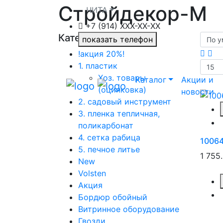
Стройдекор-М
ЧИТА
+7 (914) XXХ-ХХ-XX
Категории
показать телефон
!акция 20%!
1. пластик
Хоз. товары
Каталог
Акции и
(оцинковка)
новости
2. садовый инструмент
3. пленка тепличная,
поликарбонат
4. сетка рабица
1006
5. печное литье
1 755
New
Volsten
Акция
Бордюр обойный
Витринное оборудование
Гвозди