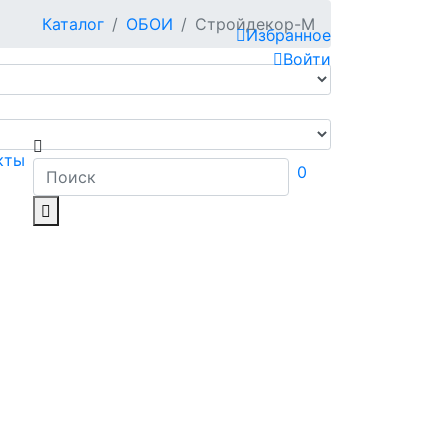
Каталог
ОБОИ
Стройдекор-М
Избранное
Войти
кты
0